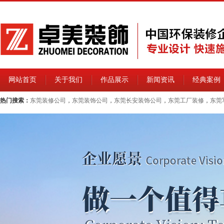
网站首页
关于我们
作品展示
新闻资讯
经典案例
热门搜索：
东莞装修公司
，
东莞装饰公司
，
东莞长安装饰公司
，
东莞工厂装修
，
东莞