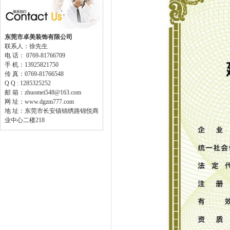
东莞市卓美装饰有限公司
联系人：徐先生
电 话： 0769-81766709
手 机：13925821750
传 真：0769-81766548
Q Q : 1285325252
邮 箱：zhuomei548@163.com
网 址：www.dgzm777.com
地 址：东莞市长安镇锦绣路锦悦商
业中心二楼218