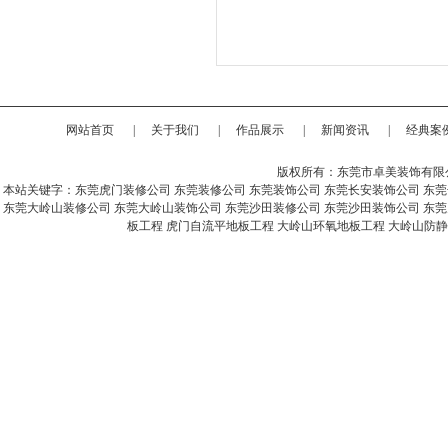
网站首页
|
关于我们
|
作品展示
|
新闻资讯
|
经典案
版权所有：东莞市卓美装饰有限
本站关键字：
东莞虎门装修公司
东莞装修公司
东莞装饰公司
东莞长安装饰公司
东莞
东莞大岭山装修公司
东莞大岭山装饰公司
东莞沙田装修公司
东莞沙田装饰公司
东莞
板工程
虎门自流平地板工程
大岭山环氧地板工程
大岭山防静