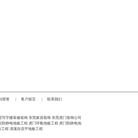
与荣誉
|
客户留言
|
联系我们
莞写字楼装修装饰
东莞家居装饰
东莞虎门装饰公司
安防静电地板工程
虎门环氧地板工程
虎门防静电地
板工程
清溪自流平地板工程