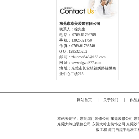
东莞市卓美装饰有限公司
联系人：徐先生
电 话： 0769-81766709
手 机：13925821750
传 真：0769-81766548
Q Q : 1285325252
邮 箱：zhuomei548@163.com
网 址：www.dgzm777.com
地 址：东莞市长安镇锦绣路锦悦商
业中心二楼218
网站首页
|
关于我们
|
作品
本站关键字：
东莞虎门装修公司
东莞装修公司
东
东莞大岭山装修公司
东莞大岭山装饰公司
东莞沙
板工程
虎门自流平地板工