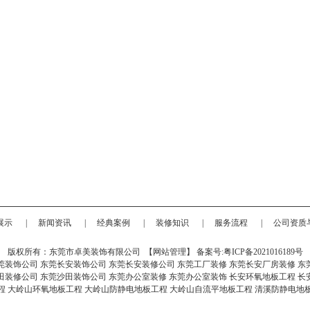
展示
|
新闻资讯
|
经典案例
|
装修知识
|
服务流程
|
公司资质
版权所有：东莞市卓美装饰有限公司 【
网站管理
】 备案号:
粤ICP备2021016189号
莞装饰公司
东莞长安装饰公司
东莞长安装修公司
东莞工厂装修
东莞长安厂房装修
东
田装修公司
东莞沙田装饰公司
东莞办公室装修
东莞办公室装饰
长安环氧地板工程
长
程
大岭山环氧地板工程
大岭山防静电地板工程
大岭山自流平地板工程
清溪防静电地