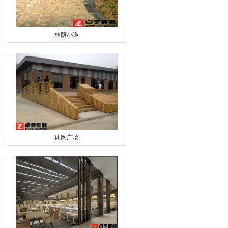
林荫小道
休闲广场