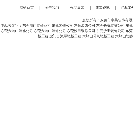
网站首页
|
关于我们
|
作品展示
|
新闻资讯
|
经典案
版权所有：东莞市卓美装饰有限
本站关键字：
东莞虎门装修公司
东莞装修公司
东莞装饰公司
东莞长安装饰公司
东莞
东莞大岭山装修公司
东莞大岭山装饰公司
东莞沙田装修公司
东莞沙田装饰公司
东莞
板工程
虎门自流平地板工程
大岭山环氧地板工程
大岭山防静